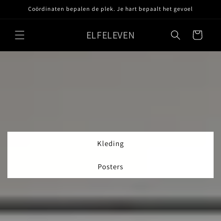
Meteen
Coördinaten bepalen de plek. Je hart bepaalt het gevoel
naar de
content
ELFELEVEN
Winkelwagen
Kleding
Posters