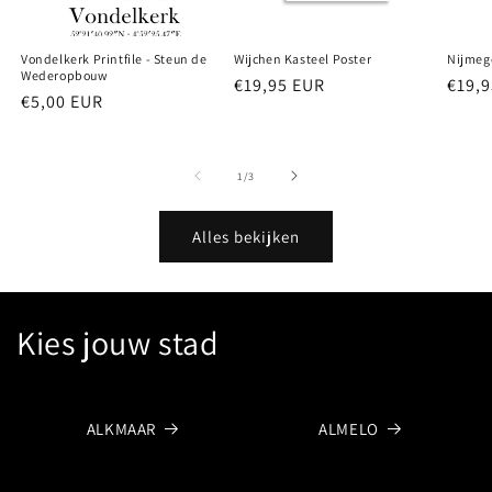
Vondelkerk Printfile - Steun de
Wijchen Kasteel Poster
Nijmeg
Wederopbouw
Normale
€19,95 EUR
Norm
€19,
Normale
€5,00 EUR
prijs
prijs
prijs
van
1
/
3
Alles bekijken
Kies jouw stad
ALKMAAR
ALMELO