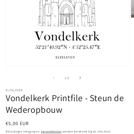
M
2
o
in
m
Media
1
openen
van
1
/
2
in
modaal
ELFELEVEN
Vondelkerk Printfile - Steun de
Wederopbouw
Normale
€5,00 EUR
prijs
Belastingen inbegrepen.
Verzendkosten
worden berekend bij de checkout.