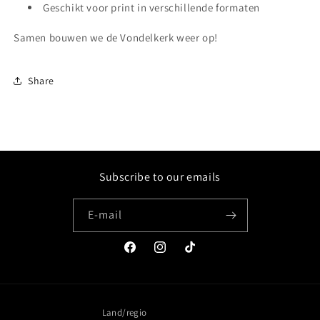
Geschikt voor print in verschillende formaten
Samen bouwen we de Vondelkerk weer op!
Share
Subscribe to our emails
E‑mail
Facebook
Instagram
TikTok
Land/regio