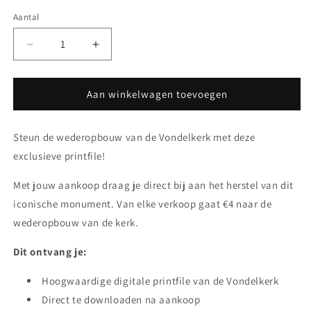
Aantal
Aantal
Aantal
Aantal
verlagen
verhogen
voor
voor
Vondelkerk
Vondelkerk
Aan winkelwagen toevoegen
Printfile
Printfile
-
-
Steun de wederopbouw van de Vondelkerk met deze
Steun
Steun
de
de
exclusieve printfile!
Wederopbouw
Wederopbouw
Met jouw aankoop draag je direct bij aan het herstel van dit
iconische monument. Van elke verkoop gaat €4 naar de
wederopbouw van de kerk.
Dit ontvang je:
Hoogwaardige digitale printfile van de Vondelkerk
Direct te downloaden na aankoop