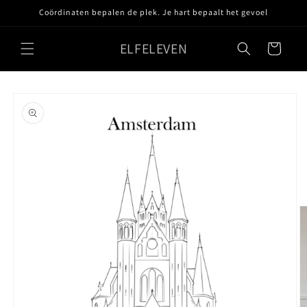
Meteen
Coördinaten bepalen de plek. Je hart bepaalt het gevoel
naar de
content
ELFELEVEN
Winkelwagen
Ga direct naar
productinformatie