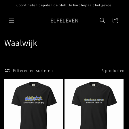
Meteen
Coördinaten bepalen de plek. Je hart bepaalt het gevoel
naar de
content
ELFELEVEN
Winkelwagen
C
Waalwijk
o
l
Filteren en sorteren
3 producten
l
e
c
t
i