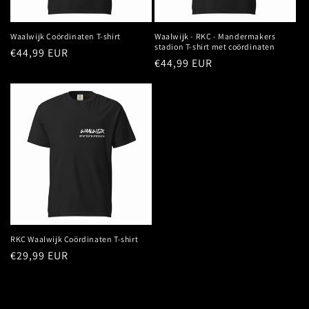
e
:
Waalwijk Coördinaten T-shirt
Waalwijk - RKC - Mandermakers
stadion T-shirt met coördinaten
Normale
€44,99 EUR
Normale
€44,99 EUR
prijs
prijs
RKC Waalwijk Coördinaten T-shirt
Normale
€29,99 EUR
prijs